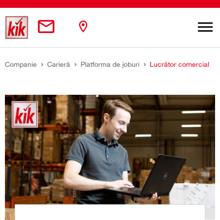
Skip to main content
You are here:
Companie
Carieră
Platforma de joburi
Lucrător comercial