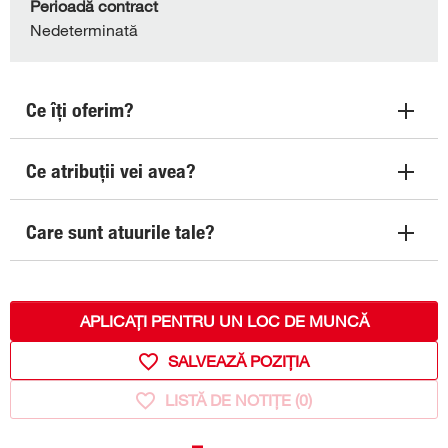
Perioadă contract
Nedeterminată
Ce îţi oferim?
Ce atribuţii vei avea?
Care sunt atuurile tale?
APLICAȚI PENTRU UN LOC DE MUNCĂ
SALVEAZĂ POZIȚIA
LISTĂ DE NOTIȚE (
0
)