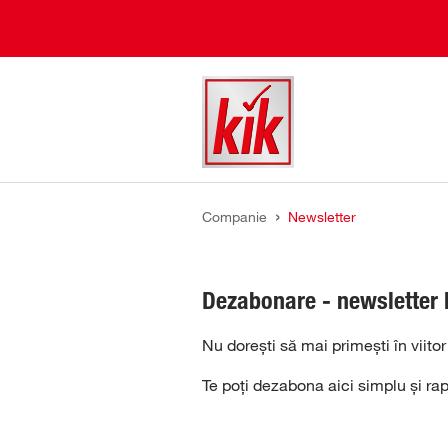
Skip to main content
You are here:
Companie
Newsletter
Dezabonare - newsletter 
Nu dorești să mai primești în viito
Te poți dezabona aici simplu și rap