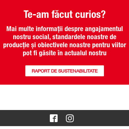
Te-am făcut curios?
Mai multe informații despre angajamentul
nostru social, standardele noastre de
producție și obiectivele noastre pentru viitor
pot fi găsite în actualul nostru
RAPORT DE SUSTENABILITATE