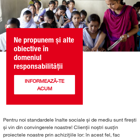
Ne propunem și alte
obiective în
domeniul
responsabilității
INFORMEAZĂ-TE
ACUM
Pentru noi standardele înalte sociale și de mediu sunt firești
și vin din convingerele noastre! Clienții noștri susțin
proiectele noastre prin achizițiile lor: în acest fel, fac