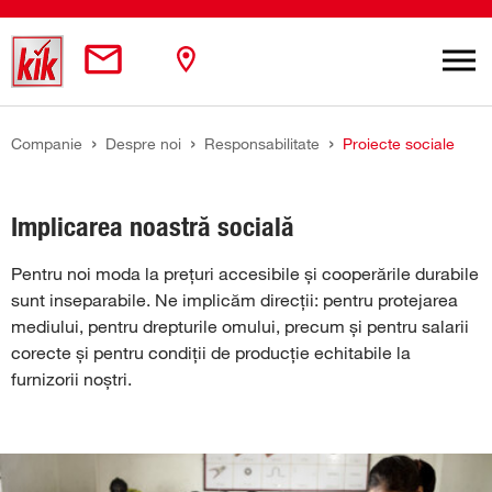
Skip to main content
You are here:
Companie
Despre noi
Responsabilitate
Proiecte sociale
Implicarea noastră socială
Pentru noi moda la prețuri accesibile și cooperările durabile
sunt inseparabile. Ne implicăm direcții: pentru protejarea
mediului, pentru drepturile omului, precum și pentru salarii
corecte și pentru condiții de producție echitabile la
furnizorii noștri.